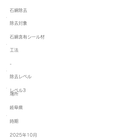
石綿除去
除去対象
石綿含有シール材
工法
-
除去レベル
レベル3
場所
岐阜県
​時期
2025年10月