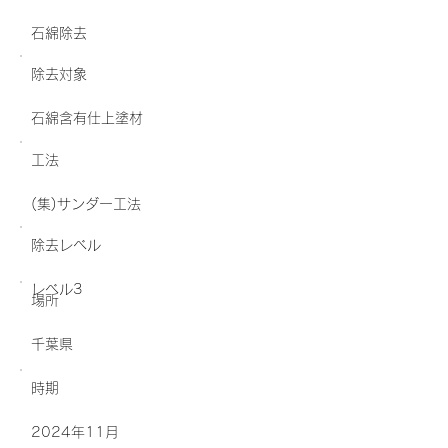
石綿除去
除去対象
石綿含有仕上塗材
工法
(集)サンダー工法
除去レベル
レベル3
場所
千葉県
​時期
2024年11月